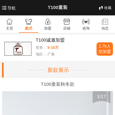
T100童装
收藏
导航
主页
款式
加盟
店铺
咨询
动态
T100诚邀加盟
1.7k人
投资：
5-10万
想加盟
地区：
广东
新款展示
T100童装秋冬款
1
/
17