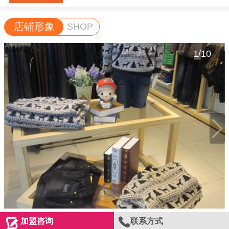
店铺形象
SHOP
1
/
10


加盟咨询
联系方式