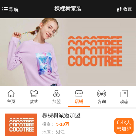
棵棵树童装
收藏
导航
主页
款式
加盟
店铺
咨询
动态
棵棵树诚邀加盟
6.4k人
投资：
5-10万
想加盟
地区：
浙江