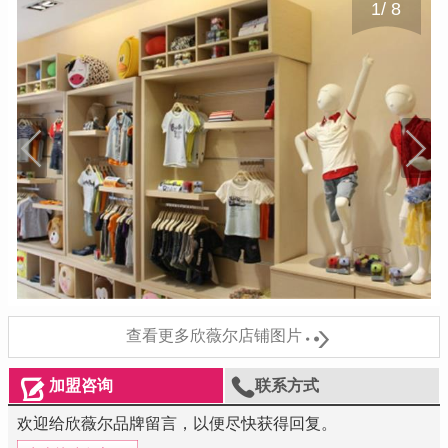
1
/
8

查看更多欣薇尔店铺图片


加盟咨询
联系方式
欢迎给欣薇尔品牌留言，以便尽快获得回复。