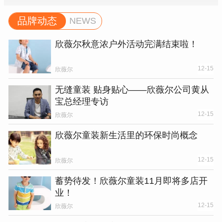
品牌动态
NEWS
欣薇尔秋意浓户外活动完满结束啦！
12-15
欣薇尔
无缝童装 贴身贴心——欣薇尔公司黄从
宝总经理专访
12-15
欣薇尔
欣薇尔童装新生活里的环保时尚概念
12-15
欣薇尔
蓄势待发！欣薇尔童装11月即将多店开
业！
12-15
欣薇尔