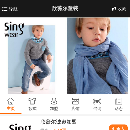
欣薇尔童装
收藏
导航
主页
款式
加盟
店铺
咨询
动态
欣薇尔诚邀加盟
4.5k人