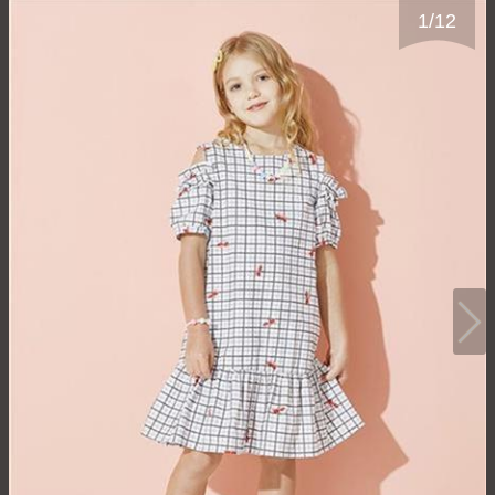
1
/
12