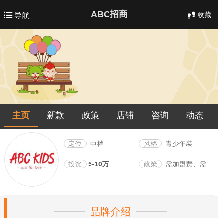
ABC招商
收藏
导航
主页
新款
政策
店铺
咨询
动态
定位
中档
风格
青少年装
投资
5-10万
政策
需加盟费、需保证金
品牌介绍