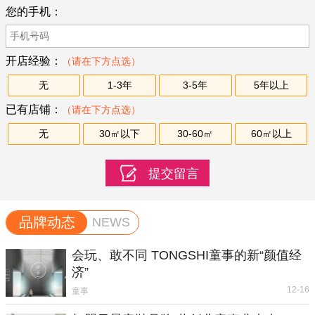
您的手机：
开店经验：
（请在下方点选）
无
1-3年
3-5年
5年以上
已有店铺：
（请在下方点选）
无
30㎡以下
30-60㎡
60㎡以上
品牌动态
NEWS
会玩、敢不同 TONGSHI童事的新“颜值经
济”
12-16
童事