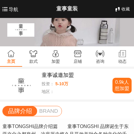
童事童装
收藏
导航
主页
款式
加盟
店铺
咨询
动态
童事诚邀加盟
0.9k人
投资：
5-10万
想加盟
地区：
品牌介绍
BRAND
童事TONGSHI品牌介绍篇 童事TONGSHI 品牌诞生于东