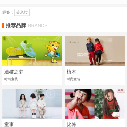
标签：
芙米拉
推荐品牌
BRANDS
迪猫之梦
植木
时尚童装
时尚童装
童事
比韩