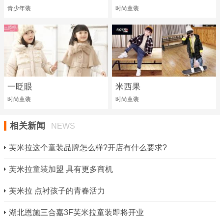
青少年装
时尚童装
一眨眼
米西果
时尚童装
时尚童装
相关新闻
NEWS
芙米拉这个童装品牌怎么样?开店有什么要求?
芙米拉童装加盟 具有更多商机
芙米拉 点衬孩子的青春活力
湖北恩施三合嘉3F芙米拉童装即将开业