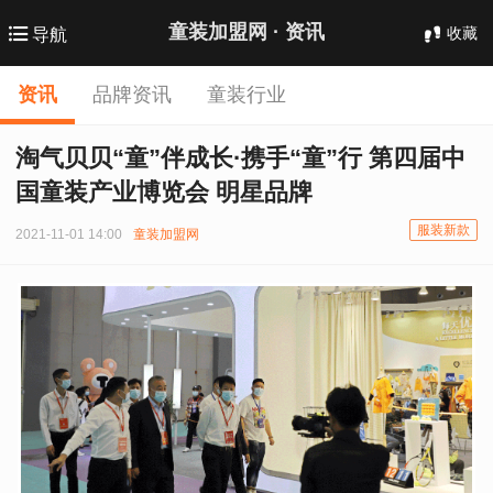
童装加盟网 ·
资讯
收藏
导航
资讯
品牌资讯
童装行业
淘气贝贝“童”伴成长·携手“童”行 第四届中
国童装产业博览会 明星品牌
服装新款
2021-11-01 14:00
童装加盟网