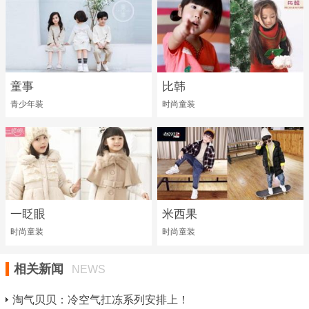
童事
比韩
青少年装
时尚童装
一眨眼
米西果
时尚童装
时尚童装
相关新闻
NEWS
淘气贝贝：冷空气扛冻系列安排上！